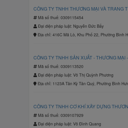
CÔNG TY TNHH THƯƠNG MẠI VÀ TRANG TR
Mã số thuế:
0309115454
Đại diện pháp luật:
Nguyễn Đức Bẩy
Địa chỉ:
416C Mã Lò, Khu Phố 22, Phường Bình H
CÔNG TY TNHH SẢN XUẤT - THƯƠNG MẠI -
Mã số thuế:
0309113520
Đại diện pháp luật:
Võ Thị Quỳnh Phương
Địa chỉ:
1123A Tân Kỳ Tân Quý, Phường Bình Hưn
CÔNG TY TNHH CƠ KHÍ XÂY DỰNG THƯƠN
Mã số thuế:
0309107929
Đại diện pháp luật:
Võ Đình Quang