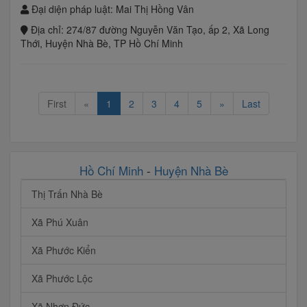
Đại diện pháp luật:
Mai Thị Hồng Vân
Địa chỉ:
274/87 đường Nguyễn Văn Tạo, ấp 2, Xã Long
Thới, Huyện Nhà Bè, TP Hồ Chí Minh
First
«
1
2
3
4
5
»
Last
Hồ Chí Minh
-
Huyện Nhà Bè
Thị Trấn Nhà Bè
Xã Phú Xuân
Xã Phước Kiển
Xã Phước Lộc
Xã Nhơn Đức