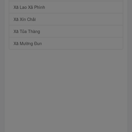
Xã Lao Xả Phình
Xã Xín Chải
Xã Tủa Thàng
Xã Mường Đun