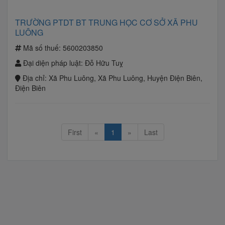
TRƯỜNG PTDT BT TRUNG HỌC CƠ SỞ XÃ PHU
LUÔNG
Mã số thuế:
5600203850
Đại diện pháp luật:
Đỗ Hữu Tuỵ
Địa chỉ:
Xã Phu Luông, Xã Phu Luông, Huyện Điện Biên,
Điện Biên
First
«
1
»
Last