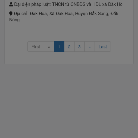
Đại diện pháp luật:
TNCN từ CNBĐS và HĐL xã Đăk Hò
Địa chỉ:
Đăk Hòa, Xã Đăk Hoà, Huyện Đắk Song, Đắk
Nông
First
«
1
2
3
»
Last