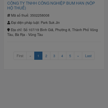
CÔNG TY TNHH CÔNG NGHIỆP BUM HAN (NỘP
HỘ THUẾ)
Mã số thuế:
3502258008
Đại diện pháp luật:
Park Suk Jin
Địa chỉ:
Số 107/19 Bình Giã, Phường 8, Thành Phố Vũng
Tàu, Bà Rịa - Vũng Tàu
First
«
1
2
3
4
5
»
Last