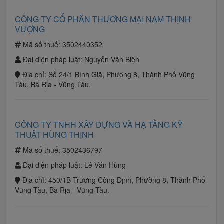
CÔNG TY CỔ PHẦN THƯƠNG MẠI NAM THỊNH
VƯỢNG
Mã số thuế:
3502440352
Đại diện pháp luật:
Nguyễn Văn Biện
Địa chỉ:
Số 24/1 Bình Giã, Phường 8, Thành Phố Vũng
Tàu, Bà Rịa - Vũng Tàu.
CÔNG TY TNHH XÂY DỰNG VÀ HẠ TẦNG KỸ
THUẬT HÙNG THỊNH
Mã số thuế:
3502436797
Đại diện pháp luật:
Lê Văn Hùng
Địa chỉ:
450/1B Trương Công Định, Phường 8, Thành Phố
Vũng Tàu, Bà Rịa - Vũng Tàu.