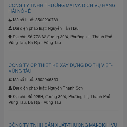
CÔNG TY TNHH THƯƠNG MẠI VÀ DỊCH VỤ HÀNG
HẢI NÔ - Ê
Mã số thuế:
3502230789
Đại diện pháp luật:
Nguyễn Tấn Hậu
Địa chỉ:
Số 772/A2 đường 30/4, Phường 11, Thành Phố
Vũng Tàu, Bà Rịa - Vũng Tàu
CÔNG TY CP THIẾT KẾ XÂY DỰNG ĐÔ THỊ VIỆT-
VŨNG TÀU
Mã số thuế:
3502046853
Đại diện pháp luật:
Nguyễn Thanh Sơn
Địa chỉ:
Số 925H, đường 30/4, Phường 11, Thành Phố
Vũng Tàu, Bà Rịa - Vũng Tàu
CÔNG TY TNHH SẢN XUẤT-THƯƠNG MẠI-DỊCH VỤ