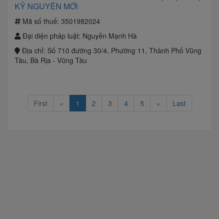
KỶ NGUYÊN MỚI
Mã số thuế:
3501982024
Đại diện pháp luật:
Nguyễn Mạnh Hà
Địa chỉ:
Số 710 đường 30/4, Phường 11, Thành Phố Vũng
Tàu, Bà Rịa - Vũng Tàu
First
«
1
2
3
4
5
»
Last