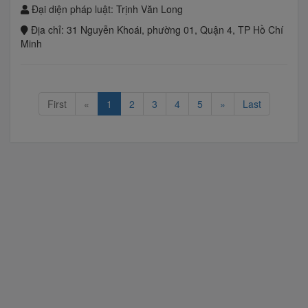
Đại diện pháp luật:
Trịnh Văn Long
Địa chỉ:
31 Nguyễn Khoái, phường 01, Quận 4, TP Hồ Chí
Minh
First
«
1
2
3
4
5
»
Last