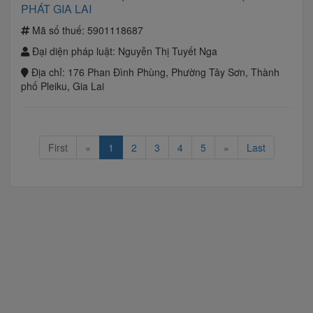
PHÁT GIA LAI
Mã số thuế:
5901118687
Đại diện pháp luật:
Nguyễn Thị Tuyết Nga
Địa chỉ:
176 Phan Đình Phùng, Phường Tây Sơn, Thành
phố Pleiku, Gia Lai
First
«
1
2
3
4
5
»
Last