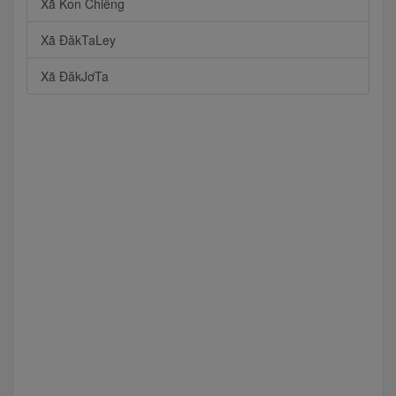
Xã Kon Chiêng
Xã ĐăkTaLey
Xã ĐăkJơTa