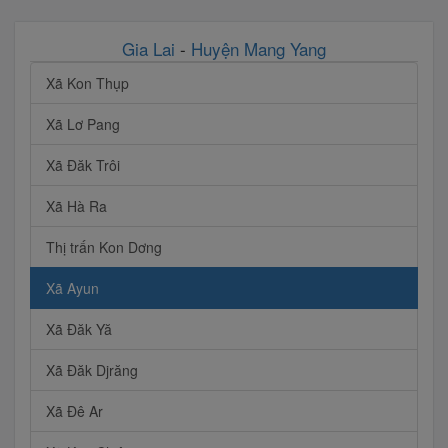
Gia Lai
-
Huyện Mang Yang
Xã Kon Thụp
Xã Lơ Pang
Xã Đăk Trôi
Xã Hà Ra
Thị trấn Kon Dơng
Xã Ayun
Xã Đăk Yă
Xã Đăk Djrăng
Xã Đê Ar