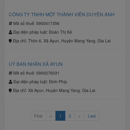
CÔNG TY TNHH MỘT THÀNH VIÊN DUYÊN ANH
Mã số thuế:
5900417356
Đại diện pháp luật:
Đoàn Thị Kế
Địa chỉ:
Thôn 6, Xã Ayun, Huyện Mang Yang, Gia Lai
UỶ BAN NHÂN XÃ AYUN
Mã số thuế:
5900276031
Đại diện pháp luật:
Đinh Phíp
Địa chỉ:
Xã Ayun, Huyện Mang Yang, Gia Lai
First
«
1
2
»
Last