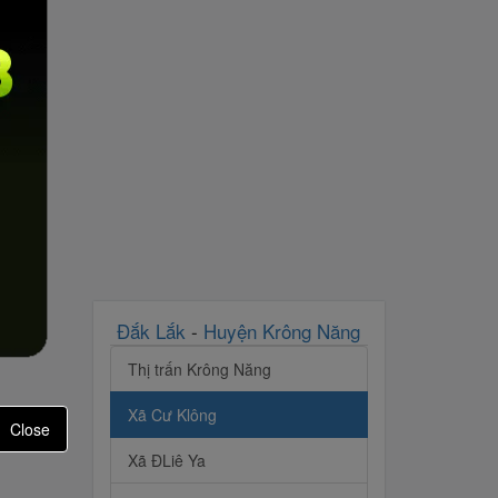
Đắk Lắk
-
Huyện Krông Năng
Thị trấn Krông Năng
Xã Cư Klông
Close
Xã ĐLiê Ya