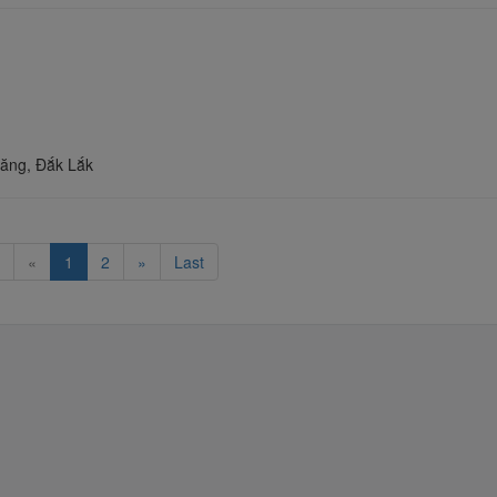
Năng, Đắk Lắk
«
1
2
»
Last