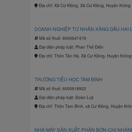
Địa chỉ:
Xã Cư Klông, Xã Cư Klông, Huyện Krông
DOANH NGHIỆP TƯ NHÂN XĂNG DẦU HAI 
Mã số thuế:
6000647479
Đại diện pháp luật:
Phan Thế Điển
Địa chỉ:
Thôn Tân Hà, Xã Cư Klông, Huyện Krông
TRƯỜNG TIỂU HỌC TAM BÌNH
Mã số thuế:
6000918922
Đại diện pháp luật:
Đoàn Luỹ
Địa chỉ:
Thôn Tam Bình, xã Cư Klông, Huyện Krô
NHÀ MÁY SẢN XUẤT PHÂN BÓN-CHI NHÁN