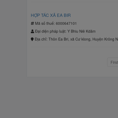
HỢP TÁC XÃ EA BIR
Mã số thuế:
6000647101
Đại diện pháp luật:
Y Bhiu Niê Kdăm
Địa chỉ:
Thôn Ea Bri, xã Cư klong, Huyện Krông 
First