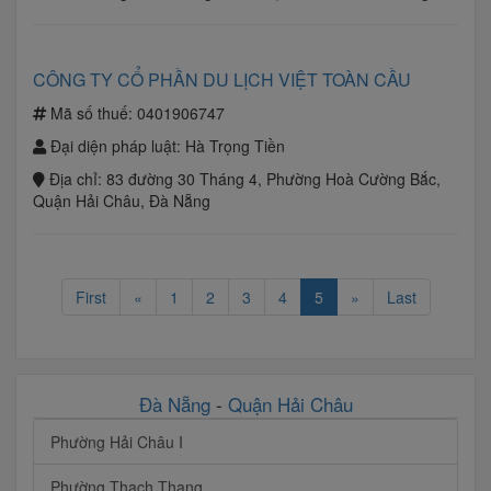
CÔNG TY CỔ PHẦN DU LỊCH VIỆT TOÀN CẦU
Mã số thuế:
0401906747
Đại diện pháp luật:
Hà Trọng Tiền
Địa chỉ:
83 đường 30 Tháng 4, Phường Hoà Cường Bắc,
Quận Hải Châu, Đà Nẵng
First
«
1
2
3
4
5
»
Last
Đà Nẵng
-
Quận Hải Châu
Phường Hải Châu I
Phường Thạch Thang