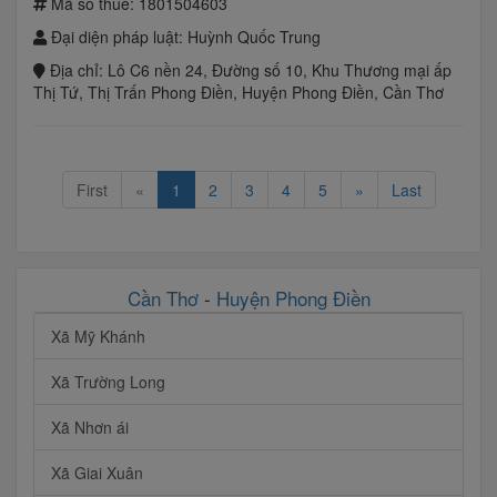
Mã số thuế:
1801504603
Đại diện pháp luật:
Huỳnh Quốc Trung
Địa chỉ:
Lô C6 nền 24, Đường số 10, Khu Thương mại ấp
Thị Tứ, Thị Trấn Phong Điền, Huyện Phong Điền, Cần Thơ
First
«
1
2
3
4
5
»
Last
Cần Thơ
-
Huyện Phong Điền
Xã Mỹ Khánh
Xã Trường Long
Xã Nhơn ái
Xã Giai Xuân