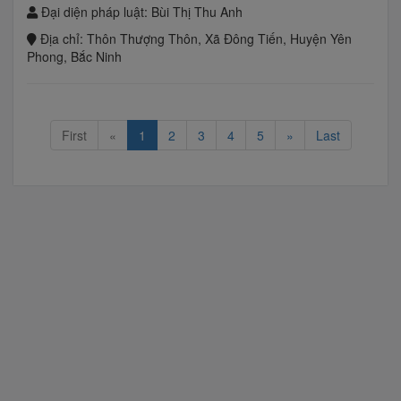
Đại diện pháp luật:
Bùi Thị Thu Anh
Địa chỉ:
Thôn Thượng Thôn, Xã Đông Tiến, Huyện Yên
Phong, Bắc Ninh
First
«
1
2
3
4
5
»
Last