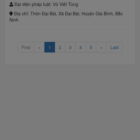
Đại diện pháp luật:
Vũ Viết Tùng
Địa chỉ:
Thôn Đại Bái, Xã Đại Bái, Huyện Gia Bình, Bắc
Ninh
First
«
1
2
3
4
5
»
Last