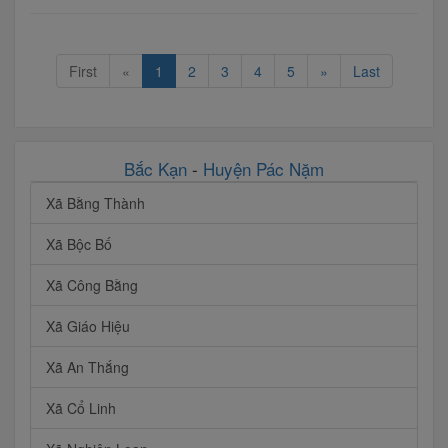
First
«
1
2
3
4
5
»
Last
Bắc Kạn
-
Huyện Pác Nặm
Xã Bằng Thành
Xã Bộc Bố
Xã Công Bằng
Xã Giáo Hiệu
Xã An Thắng
Xã Cổ Linh