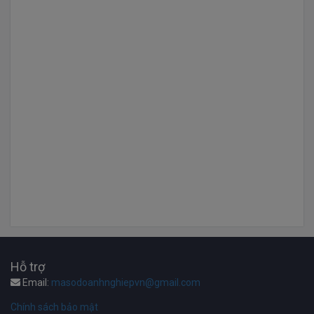
Hỗ trợ
Email:
masodoanhnghiepvn@gmail.com
Chính sách bảo mật