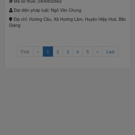
Mã số thuế:
2400832662
Đại diện pháp luật:
Ngô Văn Chung
Địa chỉ:
Hương Câu, Xã Hương Lâm, Huyện Hiệp Hoà, Bắc
Giang
First
«
1
2
3
4
5
»
Last