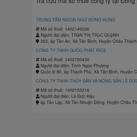
Tra cứu mã số thuế công ty tại Đồng
TRUNG TÂM NGOẠI NGỮ ĐÔNG HƯNG
Mã số thuế: 1402149266
Người đại diện: TRầN THị TRúC QUỳNH
363, ấp Tân An, Xã Tân Bình, Huyện Châu Thành
CÔNG TY TNHH QUỐC PHÁT RICE
Mã số thuế: 1402150430
Người đại diện: Trịnh Ngọc Phượng
Quốc lộ 80, ấp Thạnh Phú, Xã Tân Bình, Huyện 
CÔNG TY TNHH THỦY SẢN VÀ NÔNG SẢN LÊ ĐỨ
Mã số thuế: 1402153216
Người đại diện: Lê Đức Hậu
ấp Tân Lập, Xã Tân Nhuận Đông, Huyện Châu T