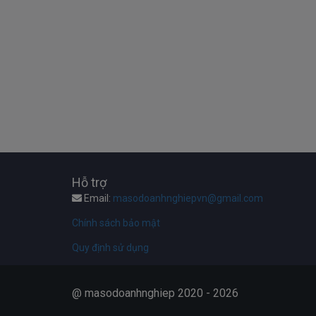
Hỗ trợ
Email:
masodoanhnghiepvn@gmail.com
Chính sách bảo mật
Quy định sử dụng
@ masodoanhnghiep 2020 - 2026