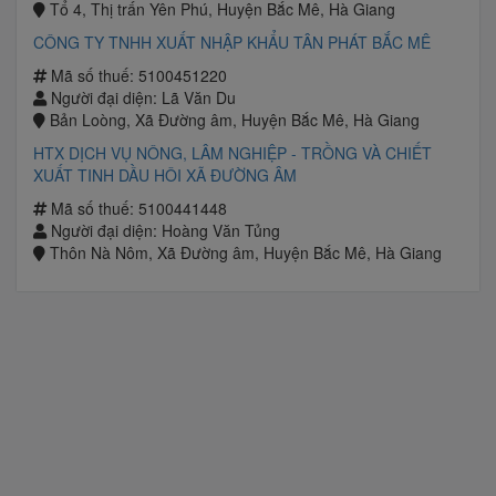
Tổ 4, Thị trấn Yên Phú, Huyện Bắc Mê, Hà Giang
CÔNG TY TNHH XUẤT NHẬP KHẨU TÂN PHÁT BẮC MÊ
Mã số thuế: 5100451220
Người đại diện: Lã Văn Du
Bản Loòng, Xã Đường âm, Huyện Bắc Mê, Hà Giang
HTX DỊCH VỤ NÔNG, LÂM NGHIỆP - TRỒNG VÀ CHIẾT
XUẤT TINH DẦU HÔI XÃ ĐƯỜNG ÂM
Mã số thuế: 5100441448
Người đại diện: Hoàng Văn Tủng
Thôn Nà Nôm, Xã Đường âm, Huyện Bắc Mê, Hà Giang