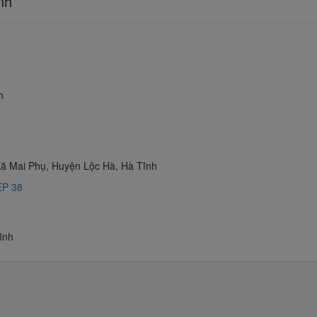
nh
h
ã Mai Phụ, Huyện Lộc Hà, Hà Tĩnh
P 38
ĩnh