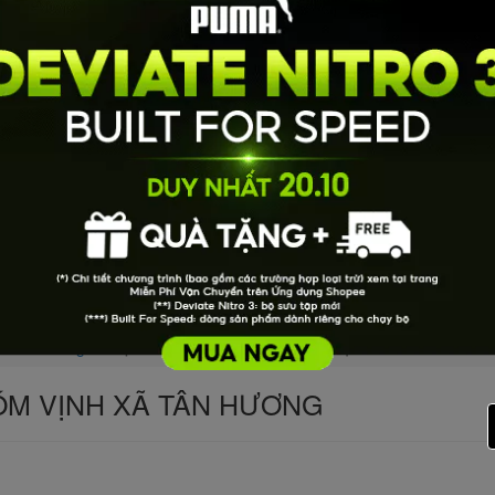
ã Tân Hương
HỢP TÁC XÃ CHĂN NUÔI XÓM VỊNH XÃ TÂN HƯƠNG
ÓM VỊNH XÃ TÂN HƯƠNG