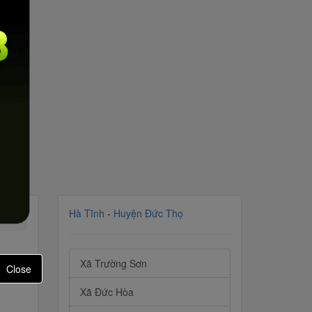
Hà Tĩnh
-
Huyện Đức Thọ
Xã Trường Sơn
Close
Xã Đức Hòa