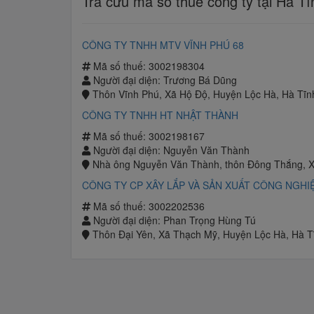
Tra cứu mã số thuế công ty tại Hà Tĩ
CÔNG TY TNHH MTV VĨNH PHÚ 68
Mã số thuế: 3002198304
Người đại diện: Trương Bá Dũng
Thôn Vĩnh Phú, Xã Hộ Độ, Huyện Lộc Hà, Hà Tĩn
CÔNG TY TNHH HT NHẬT THÀNH
Mã số thuế: 3002198167
Người đại diện: Nguyễn Văn Thành
Nhà ông Nguyễn Văn Thành, thôn Đông Thắng, X
CÔNG TY CP XÂY LẮP VÀ SẢN XUẤT CÔNG NGHIỆ
Mã số thuế: 3002202536
Người đại diện: Phan Trọng Hùng Tú
Thôn Đại Yên, Xã Thạch Mỹ, Huyện Lộc Hà, Hà T