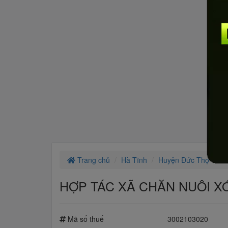
Trang chủ
Hà Tĩnh
Huyện Đức Thọ
X
HỢP TÁC XÃ CHĂN NUÔI X
Mã số thuế
3002103020