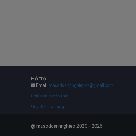
Hỗ trợ
Email:
masodoanhnghiepvn@gmail.com
Chính sách bảo mật
Quy định sử dụng
@ masodoanhnghiep 2020 - 2026