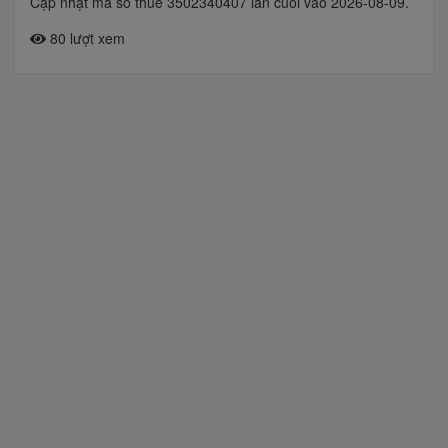
Cập nhật mã số thuế 3502340407 lần cuối vào 2026-08-09.
80 lượt xem