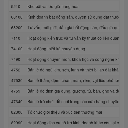
5210
Kho bãi và lưu giữ hàng hóa
68100
Kinh doanh bất động sản, quyền sử dụng đất thuộc chủ
68200
Tư vấn, môi giới, đấu giá bất động sản, đấu giá quyền 
7110
Hoạt động kiến trúc và tư vấn kỹ thuật có liên quan
74100
Hoạt động thiết kế chuyên dụng
7490
Hoạt động chuyên môn, khoa học và công nghệ khác 
4752
Bán lẻ đồ ngũ kim, sơn, kính và thiết bị lắp đặt khác 
47530
Bán lẻ thảm, đệm, chăn, màn, rèm, vật liệu phủ tường
4759
Bán lẻ đồ điện gia dụng, giường, tủ, bàn, ghế và đồ n
47640
Bán lẻ trò chơi, đồ chơi trong các cửa hàng chuyên do
82300
Tổ chức giới thiệu và xúc tiến thương mại
82990
Hoạt động dịch vụ hỗ trợ kinh doanh khác còn lại chư