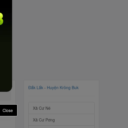
Đắk Lắk
-
Huyện Krông Buk
Xã Cư Né
Close
Xã Cư Pơng