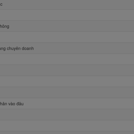
ác
 thông
hàng chuyên doanh
hân vào đâu