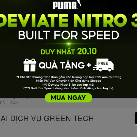
Xã Pơng Đrang
EEN TECH
ẠI DỊCH VỤ GREEN TECH