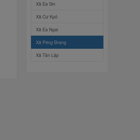
Xã Ea Sin
Xã Cư Kpô
Xã Ea Ngai
Xã Pơng Đrang
Xã Tân Lập