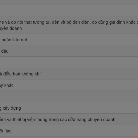
ghế và đồ nội thất tương tự, đèn và bộ đèn điện, đồ dùng gia đình khác
huyên doanh
 hoặc internet
o đâu
và điều hoà không khí
áy khác
ng xây dựng
n mềm và thiết bị viễn thông trong các cửa hàng chuyên doanh
ên lạc