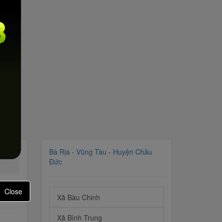
Bà Rịa - Vũng Tàu
-
Huyện Châu
Đức
Close
Xã Bàu Chinh
Xã Bình Trung