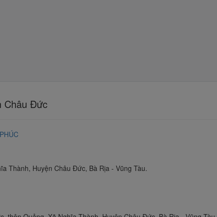
ện Châu Đức
 PHÚC
ĩa Thành, Huyện Châu Đức, Bà Rịa - Vũng Tàu.
c, thôn Quảng, Xã Nghĩa Thành, Huyện Châu Đức, Bà Rịa - Vũng Tàu.