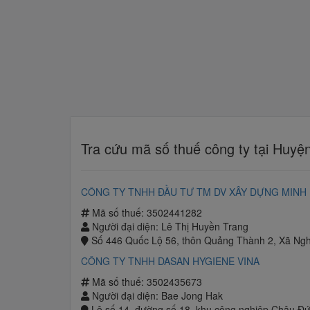
Tra cứu mã số thuế công ty tại Huy
CÔNG TY TNHH ĐẦU TƯ TM DV XÂY DỰNG MINH
Mã số thuế: 3502441282
Người đại diện: Lê Thị Huyền Trang
Số 446 Quốc Lộ 56, thôn Quảng Thành 2, Xã Ngh
CÔNG TY TNHH DASAN HYGIENE VINA
Mã số thuế: 3502435673
Người đại diện: Bae Jong Hak
Lô số 14, đường số 18, khu công nghiệp Châu Đứ